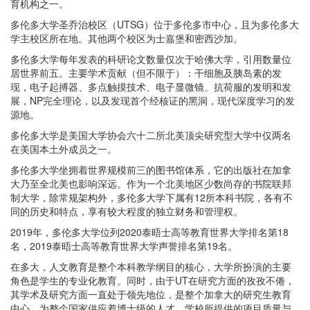
育机构之一。
多伦多大学圣乔治校区（UTSG）位于多伦多市中心，且为多伦多大
学主校区所在地。其他两个校区为士嘉堡和密西沙加。
多伦多大学每年发表的科研论文数量仅次于哈佛大学，引用数量位
居世界前五。主要学术贡献（但不限于）：干细胞及胰岛素的发
现，电子起搏器、多点触摸技术、电子显微镜、抗荷服的发明和发
展，NP完全理论，以及发现首个经核证的黑洞，现代深度学习的发
源地。
多伦多大学是美国大学协会六十二所北美顶尖研究型大学中仅两名
在美国本土外成员之一。
多伦多大学坐拥着世界规模前三的图书馆体系，它的出版社在加拿
大乃至全北美也影响深远。作为一个北美地区少数尚存的书院联邦
制大学，除常规架构外，多伦多大学下属有12所本科书院，各有不
同的历史和特点，享有较大程度的独立财务和管理权。
2019年，多伦多大学位列2020泰晤士高等教育世界大学排名第18
名，2019泰晤士高等教育世界大学声誉排名第19名。
在多大，人文教育是整个本科教学纲目的核心，大学所扮演的主要
角色是学生的专业化教育。同时，由于UT在研究方面的孜孜不倦，
其学术及研究方面一直处于领先地位，是整个加拿大的研究生教育
中心，为整个国家供应着博士级的人才。学校所提供的项目质量与