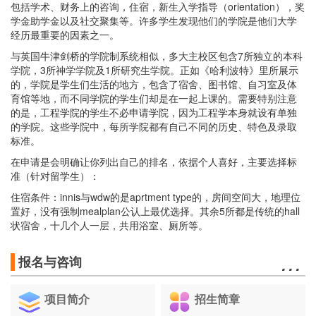
包括学术、财务上的咨询，住宿，新生入学指导（orientation），奖
学金助学金以及社交聚集等。许多学生发现他们的学院是他们大学
经历最重要的因素之一。
与英国牛津剑桥的学院制系统相似，多大主校区包含7所独立的本科
学院，3所神学学院及1所研究生学院。正如《哈利波特》里所展示
的，学院是学生们生活的地方，包含了宿舍、图书馆、自习室及体
育馆等地，而不同学院的学生们却是在一起上课的。需要特别注意
的是，工程学院的学生不必申请学院，因为工程学本身就设有单独
的学院。这些学院中，每所学院都有自己不同的历史、特色及录取
标准。
在申请是会明确让你列出自己的排名，依据个人喜好，主要选择标
准（针对留学生）：
住宿条件：innis与wdw的是aprtment type的，房间空间大，地理位
置好，没有强制mealplan公认上最优选择。其余5所都是传统的hall
状宿舍，十几个人一层，共用浴室、厕所等。
…
报名与咨询
项目简介
招生简章