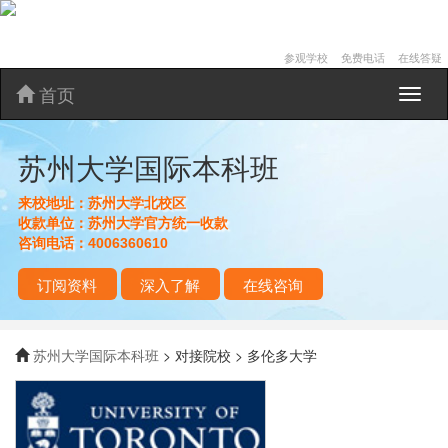
参观学校
免费电话
在线答疑
首页
苏
州
大
苏州大学国际本科班
学
国
际
来校地址：
苏州大学北校区
本
收款单位：
苏州大学官方统一收款
科
咨询电话：
4006360610
班
订阅资料
深入了解
在线咨询
苏州大学国际本科班
> 对接院校 > 多伦多大学