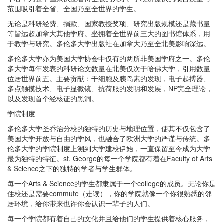
范围吸引着全省、全国乃至全世界的学生。
无论是科研经费、捐款、国家教授奖项、研究出版规模还是藏书量
等皆远超加拿大其他学府。坐拥着全世界前三大的图书馆体系，用
于教学与研究。多伦多大学出版社在加拿大乃至全北美影响深远。
多伦多大学亦为美国大学协会中仅有的两所非美国学府之一。多伦
多大学每年发表的科研论文数量在北美仅次于哈佛大学，引用数量
位居世界前五。主要贡献：干细胞及胰岛素的发现，电子起搏器、
多点触摸技术、电子显微镜、抗荷服的发明和发展，NP完全理论，
以及发现首个经核证的黑洞。
学院制度
多伦多大学圣乔治分校的独特的历史与地理位置，使其不仅包含了
美国大学开放与自由的学风，也融合了欧洲大学的严谨与传统。多
伦多大学的学院制度上溯到大学建校伊始，一直保留至今成为大学
最为独特的特征。st. George的每一个学院都有着在Faculty of Arts
& Science之下的独特的学者与学生群体。
每一个Arts & Science的学生都隶属于一个college的成员。无论你是
住校还是需要commute（走读），你的学院就像一个你很熟悉的邻
居环境，给你带来也许你会认识一辈子的人们。
每一个学院都有着自己的文化并且给他们的学生提供着核心服务，