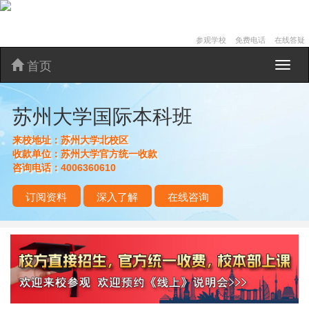
参观学校
免费电话
在线答疑
首页
苏
州
大
苏州大学国际本科班
学
国
际
来校地址：
苏州大学北校区
本
收款单位：
苏州大学官方统一收款
科
咨询电话：
4006360610
班
订阅资料
深入了解
在线咨询