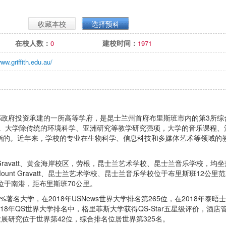
y
收藏本校
选择预科
在校人数：
建校时间：
0
1971
ww.griffith.edu.au/
是澳大利亚联邦政府投资承建的一所高等学府，是昆士兰州首府布里斯班市内的第3所综
学。大学除传统的环境科学、亚洲研究等教学研究强项，大学的音乐课程、
指的。近年来，学校的专业在生物科学、信息科技和多媒体艺术等领域的
nt Gravatt、黄金海岸校区，劳根，昆士兰艺术学校、昆士兰音乐学校，均坐
ount Gravatt、昆士兰艺术学校、昆士兰音乐学校位于布里斯班12公里
位于南港，距布里斯班70公里。
名大学，在2018年USNews世界大学排名第265位，在2018年泰晤
018年QS世界大学排名中，格里菲斯大学获得QS-Star五星级评价，酒店
展研究位于世界第42位，综合排名位居世界第325名。