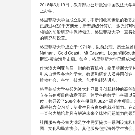
2018年6月19日，教育部办公厅批准中国政法
止办学。
格里菲斯大学自成立以来，不断招收高素质的教职
已超过4亿2千万澳元，新型超级计算机、激光打印
领域的前沿研究中保持领先。格里菲斯大学一直将
的研究与设置。
格里菲斯大学成立于1971年，以前总理、昆士兰首席法官
Nathan、Gold Coast、Mt Gravatt、L
斯班-黄金海岸走廊。如今，格里菲斯大学已经成
作为澳大利亚首屈一指的教育机构，格里菲斯大学
引来自世界各地的学生、教师和研究人员共同创造
推动社会、科学、技术、艺术和经济进步。
格里菲斯大学被誉为澳大利亚最具创新精神的高等
立在首创项目的锐意开展、跨学科的教学与科研以
位，共开设了268个本科项目和382个研究生项
课程包含实习期，毕业生具有良好的就业能力。在
一直努力地培养具有解决未来全球性问题能力的领
社团服务办公室为满足学生需要提供一系列设施和
团、文化和民族协会。其他服务包括海外学生协会