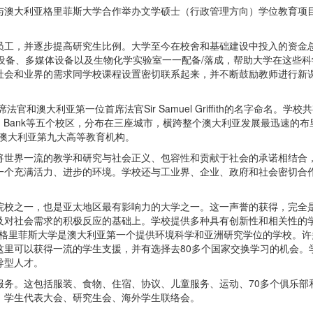
大学与澳大利亚格里菲斯大学合作举办文学硕士（行政管理方向）学位教育项
员工，并逐步提高研究生比例。大学至今在校舍和基础建设中投入的资金
设备、多媒体设备以及生物化学实验室一一配备/落成，帮助大学在这些科
社会和业界的需求同学校课程设置密切联系起来，并不断鼓励教师进行新
和澳大利亚第一位首席法官Sir Samuel Griffith的名字命名。学校
ogan和South Bank等五个校区，分布在三座城市，横跨整个澳大利亚发展最迅速的布
为澳大利亚第九大高等教育机构。
将世界一流的教学和研究与社会正义、包容性和贡献于社会的承诺相结合
一个充满活力、进步的环境。学校还与工业界、企业、政府和社会密切合
院校之一，也是亚太地区最有影响力的大学之一。这一声誉的获得，完全
及对社会需求的积极反应的基础上。学校提供多种具有创新性和相关性的
目。格里菲斯大学是澳大利亚第一个提供环境科学和亚洲研究学位的学校。许
这里可以获得一流的学生支援，并有选择去80多个国家交换学习的机会。
导型人才。
服务。这包括服装、食物、住宿、协议、儿童服务、运动、70多个俱乐部
、学生代表大会、研究生会、海外学生联络会。