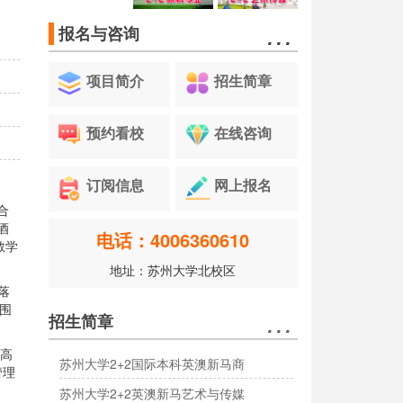
…
报名与咨询
项目简介
招生简章
预约看校
在线咨询
订阅信息
网上报名
合
酒
电话：4006360610
教学
地址：苏州大学北校区
落
范围
…
招生简章
士高
苏州大学2+2国际本科英澳新马商
管理
苏州大学2+2英澳新马艺术与传媒