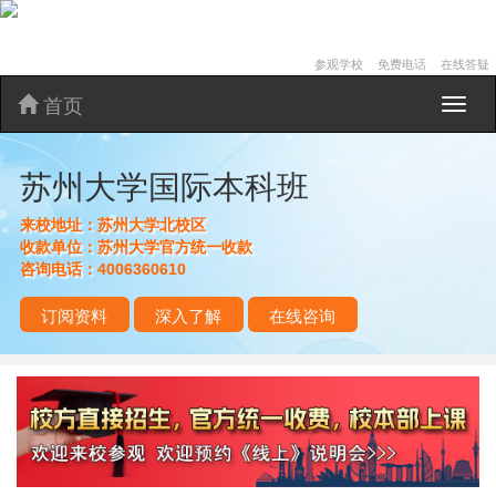
参观学校
免费电话
在线答疑
首页
苏
州
大
苏州大学国际本科班
学
国
际
来校地址：
苏州大学北校区
本
收款单位：
苏州大学官方统一收款
科
咨询电话：
4006360610
班
订阅资料
深入了解
在线咨询